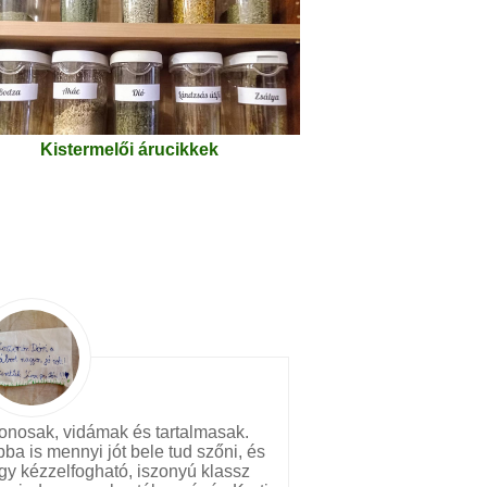
Kistermelői árucikkek
honosak, vidámak és tartalmasak.
a is mennyi jót bele tud szőni, és
így kézzelfogható, iszonyú klassz