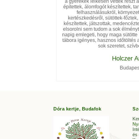
a gyerekek lelkesen vettek részt
építettek, álomfogót készítettek, t
felhasználásukról, környezet
kertészkedésről, sütöttek-főzte
készítettek, játszottak, medencézte
elsorolni sem tudom a sok élményt
napig emlegeti, hogy maga sütötte 
tábora igényes, hasznos időtöltés
sok szeretet, szívb
Holczer 
Budapes
Dóra kertje, Budafok
Sz
Ke
Nyá
Int
és