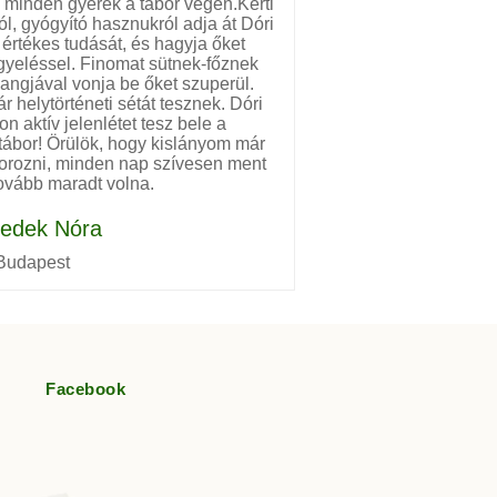
 minden gyerek a tábor végén.Kerti
, gyógyító hasznukról adja át Dóri
rtékes tudását, és hagyja őket
igyeléssel. Finomat sütnek-főznek
angjával vonja be őket szuperül.
 helytörténeti sétát tesznek. Dóri
n aktív jelenlétet tesz bele a
ábor! Örülök, hogy kislányom már
áborozni, minden nap szívesen ment
ovább maradt volna.
edek Nóra
Budapest
Facebook