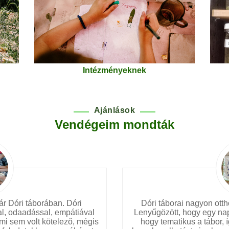
Intézményeknek
Ajánlások
Vendégeim mondták
r Dóri táborában. Dóri
Dóri táborai nagyon ott
al, odaadással, empátiával
Lenyűgözött, hogy egy napb
mmi sem volt kötelező, mégis
hogy tematikus a tábor, 