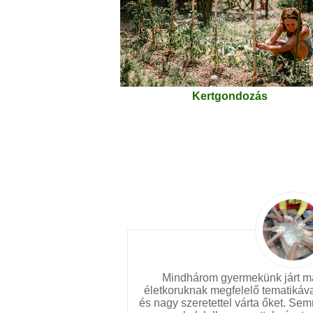
Kertgondozás
Mindhárom gyermekünk járt má
életkoruknak megfelelő tematikáv
és nagy szeretettel várta őket. Se