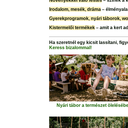
Növényekkel való festés
– színek a 
Irodalom, mesék, dráma
– élményala
Gyerekprogramok, nyári táborok, w
Kistermelői termékek
– amit a kert a
Ha szeretnél egy kicsit lassítani, fi
Keress bizalommal!
Nyári tábor a természet öleléséb